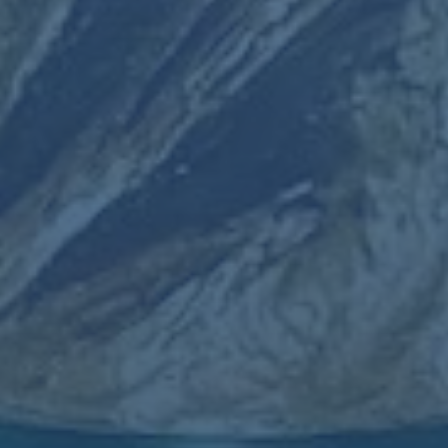
实用技巧集中控制风险与提升体验
在实践层面,可以采用一些简单但有效的技巧,帮助你更加理性地参
与世界杯下注。首先是分散场次与金额,不要把所有预算压在一两场比
赛上,尤其要避免所谓“梭哈”。其次是控制串关数量,虽然多场串关赔率
会非常诱人,但每增加一场,整体成功率就大幅下降,更多时候适合娱乐
性质的小额尝试,而不是主要策略。再次是避免带情绪下注,如果刚刚因
为误判或补时绝杀而失利,务必要冷静一段时间再做决定,情绪化的“急
于扳回一局”,往往是连续亏损的起点。最后,可以设定一个“阶段止盈与