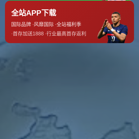
完即停止,不再追加。这样做的目的是让下注永远停留在“观赛增色”的
层面,而不是演变成压力来源。
二是构建风险意识。对于每一场球,你看到的只是90分钟或者120分钟
的结果,但在赔率背后,是庄家大量历史数据与概率模型的体现。懂得这
一点,会让你把下注行为看成是一种高波动的概率游戏,而不是稳定收益
的“投资项目”。
三是建立记录习惯。用表格或记事工具,记下每次下注的时间、赛事、
盘口、金额与结果,随着场次增加,你会更清楚地看到自己的选择偏好和
常见错误,有助于及时调整策略。
基础玩法解析从胜平负到亚洲盘口
围绕“世界杯下注教程最新网址”搜集信息时,经常能看到各种术语,
如果不弄清含义,容易出现理解偏差。常见基础玩法主要包括:
一是胜平负玩法
这是最直观、最适合新手的方式,只需选择主胜、平局
或客胜。世界杯小组赛阶段爆冷较多,强队失分并不少见,因此面对低赔
强队时,不宜盲目重注。更合理的做法是结合赛程密度、轮换情况、球