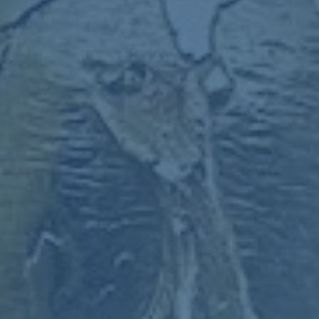
队战意等因素综合判断。
二是大小球玩法
又称进球数玩法,例如大于二点五球或小于二点五球。
世界杯淘汰赛往往更谨慎,小球概率提升;而部分小组赛对攻战,大球会
相对集中出现。通过统计历史世界杯场均进球,再结合双方近况,能更理
性地做出选择。
三是让球盘口
常见于亚洲盘,例如主队让半球、让一球等。简单理解,
就是在比分上给一方“虚拟优势”或“虚拟劣势”,以平衡两队实力差距。
许多进阶玩家更偏好研究让球盘,因为庄家的真实意图往往体现在盘口
调整上。新手可以先从平手盘、受让半球盘开始理解,逐步熟悉其结算
逻辑。
进阶视角赔率变化与信息解读
如果说基础玩法帮助你看懂“下注选项”,那么进阶部分则在于理解
赔率变化背后的信息。在世界杯这样的超级赛事中,赔率会受以下因素
综合影响:
一是球队伤停与战术变动。例如主力前锋临战伤缺、核心后腰停赛,机