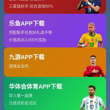
提到“世界杯下注教程最新网址”,很多人第一反应是找一个能用的
链接或平台,其实这个表达背后包含三个层面的需求:一是系统性的下注
教程,帮助你从小白到入门;二是实时更新的赛事信息与赔率数据,避免
信息滞后导致判断失误;三是安全合规的最新网址入口,降低假链接、钓
鱼网站造成的资金与隐私风险。因此,我们谈的并不是单一网站,而是一
整套围绕世界杯竞猜的知识、工具与路径。
前期准备理性认知与资金规划
在具体玩法之前,更关键的是建立正确心态。世界杯比赛具有很强
的偶然性,任何“稳赢”“必红”都不可信,真正稳健的思路是:
一是设定专门的娱乐预算。例如工资的百分之五以内作为上限,一旦用