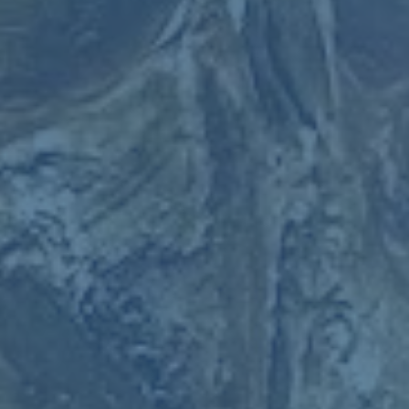
构常会快速调整相关盘口。此时,能够及时获取官方伤病消息的玩家,往
往可以比普通观众提前一步做出调整。
二是市场资金流向。当大量资金集中涌向某一方时,可能导致赔率下调,
以平衡风险。但要注意,资金集中的方向并不一定是正确方向,有时反而
可能体现大众情绪的偏移。
三是赛程与心理因素。世界杯期间赛程紧凑,部分球队可能在提前出线
或提前出局后,战意出现明显波动。对这些场次,单纯看排名与名气是远
远不够的,还应关注赛前新闻发布会、教练采访中释放的信号。
如何判断和选择可靠的最新网址入口
在各种“世界杯下注教程最新网址”的讨论中,安全入口是绕不开的
话题。许多新玩家容易被搜索结果或群聊中的陌生链接吸引,而忽略了
最基础的安全检查。判断入口是否可靠,可以关注以下几点:
其一是访问稳定性与加密协议。正规平台通常使用安全加密连接,并具
备反钓鱼与风控策略,访问过程中不会频繁跳转到无关页面,也不会要求
在不合理场景下下载可疑程序。